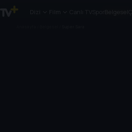
Dizi
Film
Canlı TV
Spor
Belgesel
Ç
Anasayfa
/
Belgesel
/
Super Sara