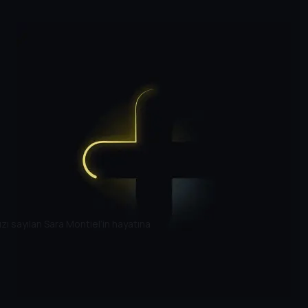
ızı sayılan Sara Montiel’in hayatına