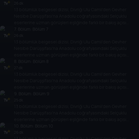
26 dk
13 bölümlük belgesel dizisi, Divriği Ulu Camii'den Gevher
Nesibe Darüşşifası'na Anadolu coğrafyasındaki Selçuklu
eserlerine uzman görüşleri eşliğinde farklı bir bakış açısı
sunuyor.
7
. Bölüm:
Bölüm 7
26 dk
13 bölümlük belgesel dizisi, Divriği Ulu Camii'den Gevher
Nesibe Darüşşifası'na Anadolu coğrafyasındaki Selçuklu
eserlerine uzman görüşleri eşliğinde farklı bir bakış açısı
sunuyor.
8
. Bölüm:
Bölüm 8
27 dk
13 bölümlük belgesel dizisi, Divriği Ulu Camii'den Gevher
Nesibe Darüşşifası'na Anadolu coğrafyasındaki Selçuklu
eserlerine uzman görüşleri eşliğinde farklı bir bakış açısı
sunuyor.
9
. Bölüm:
Bölüm 9
25 dk
13 bölümlük belgesel dizisi, Divriği Ulu Camii'den Gevher
Nesibe Darüşşifası'na Anadolu coğrafyasındaki Selçuklu
eserlerine uzman görüşleri eşliğinde farklı bir bakış açısı
sunuyor.
10
. Bölüm:
Bölüm 10
26 dk
13 bölümlük belgesel dizisi, Divriği Ulu Camii'den Gevher