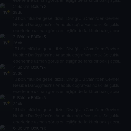
eserlerine uzman görüşleri eşliğinde farklı bir bakış açısı
sunuyor.
2
. Bölüm:
Bölüm 2
25 dk
13 bölümlük belgesel dizisi, Divriği Ulu Camii'den Gevher
Nesibe Darüşşifası'na Anadolu coğrafyasındaki Selçuklu
eserlerine uzman görüşleri eşliğinde farklı bir bakış açısı
sunuyor.
3
. Bölüm:
Bölüm 3
26 dk
13 bölümlük belgesel dizisi, Divriği Ulu Camii'den Gevher
Nesibe Darüşşifası'na Anadolu coğrafyasındaki Selçuklu
eserlerine uzman görüşleri eşliğinde farklı bir bakış açısı
sunuyor.
4
. Bölüm:
Bölüm 4
25 dk
13 bölümlük belgesel dizisi, Divriği Ulu Camii'den Gevher
Nesibe Darüşşifası'na Anadolu coğrafyasındaki Selçuklu
eserlerine uzman görüşleri eşliğinde farklı bir bakış açısı
sunuyor.
5
. Bölüm:
Bölüm 5
24 dk
13 bölümlük belgesel dizisi, Divriği Ulu Camii'den Gevher
Nesibe Darüşşifası'na Anadolu coğrafyasındaki Selçuklu
eserlerine uzman görüşleri eşliğinde farklı bir bakış açısı
sunuyor.
6
. Bölüm:
Bölüm 6