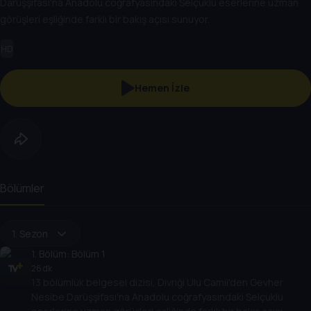
Darüşşifası'na Anadolu coğrafyasındaki Selçuklu eserlerine uzman
görüşleri eşliğinde farklı bir bakış açısı sunuyor.
HD
Hemen İzle
Bölümler
1. Sezon
1
. Bölüm:
Bölüm 1
26 dk
13 bölümlük belgesel dizisi, Divriği Ulu Camii'den Gevher
Nesibe Darüşşifası'na Anadolu coğrafyasındaki Selçuklu