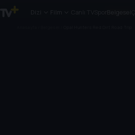
Dizi
Film
Canlı TV
Spor
Belgesel
Ç
Anasayfa
/
Belgesel
/
Opal Hunters Red Dirt Road Trip