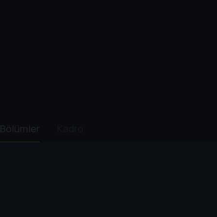
Bölümler
Kadro
1. Sezon
1
. Bölüm:
Episode 1.1
44 dk
Rod ve JC'nin yolculuklarının ilk ayağı sel baskınları neden