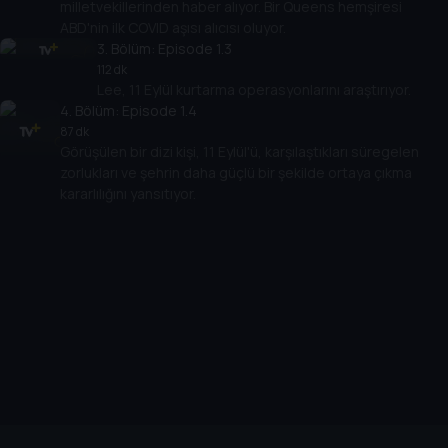
milletvekillerinden haber alıyor. Bir Queens hemşiresi
ABD'nin ilk COVID aşısı alıcısı oluyor.
3
. Bölüm:
Episode 1.3
112 dk
Lee, 11 Eylül kurtarma operasyonlarını araştırıyor.
4
. Bölüm:
Episode 1.4
87 dk
Görüşülen bir dizi kişi, 11 Eylül'ü, karşılaştıkları süregelen
zorlukları ve şehrin daha güçlü bir şekilde ortaya çıkma
kararlılığını yansıtıyor.