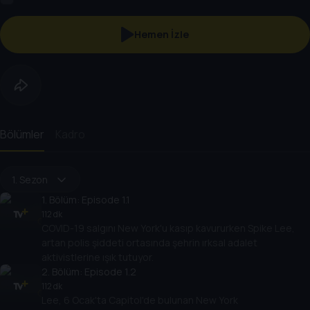
Hemen İzle
Bölümler
Kadro
1. Sezon
1
. Bölüm:
Episode 1.1
112 dk
COVID-19 salgını New York'u kasıp kavururken Spike Lee,
artan polis şiddeti ortasında şehrin ırksal adalet
aktivistlerine ışık tutuyor.
2
. Bölüm:
Episode 1.2
112 dk
Lee, 6 Ocak'ta Capitol'de bulunan New York