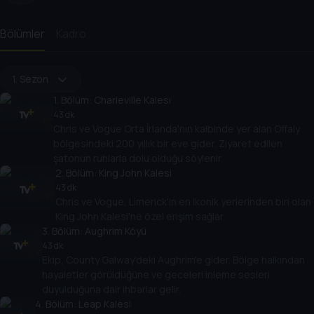
Bölümler
Kadro
1. Sezon
1
. Bölüm:
Charleville Kalesi
43 dk
Chris ve Vogue Orta İrlanda'nın kalbinde yer alan Offaly
bölgesindeki 200 yıllık bir eve gider. Ziyaret edilen
şatonun ruhlarla dolu olduğu söylenir.
2
. Bölüm:
King John Kalesi
43 dk
Chris ve Vogue, Limerick'in en ikonik yerlerinden biri olan
King John Kalesi'ne özel erişim sağlar.
3
. Bölüm:
Aughrim Köyü
43 dk
Ekip, County Galway'deki Aughrim'e gider. Bölge halkından
hayaletler görüldüğüne ve geceleri inleme sesleri
duyulduğuna dair ihbarlar gelir.
4
. Bölüm:
Leap Kalesi