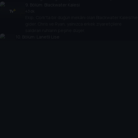
9
. Bölüm:
Blackwater Kalesi
43 dk
Ekip, Cork'ta bir düğün mekânı olan Blackwater Kalesi'ne
gider. Chris ve Ryan, yalnızca erkek ziyaretçilere
saldıran ruhların peşine düşer.
10
. Bölüm:
Lanetli Lise
43 dk
Ekip, bir liseyi birbirine katan kötü ruhu inceler. Vogue
mekânın geçmişini araştırırken, Chris de temas kurmaya
çalışır.
Cihazlar
Öne Çıkanlar
TV+ Pro
Yasal
From
TV+ Nedir?
Aydınlatma Metni
Doğu
TV+ Ev (IPTV)
Kullanım Koşulları