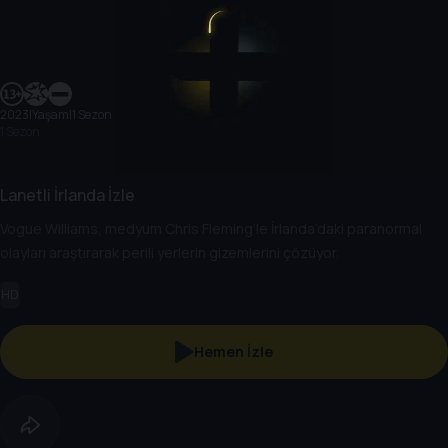
2023
|
Yaşam
|
1 Sezon
1 Sezon
Lanetli İrlanda İzle
Vogue Williams, medyum Chris Fleming’le İrlanda’daki paranormal
olayları araştırarak perili yerlerin gizemlerini çözüyor.
HD
Hemen İzle