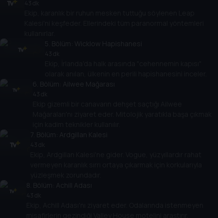
43 dk
Ekip, karanlık bir ruhun mesken tuttuğu söylenen Leap
Kalesi'ni keşfeder. Ellerindeki tüm paranormal yöntemleri
kullanırlar.
5
. Bölüm:
Wicklow Hapishanesi
43 dk
Ekip, İrlanda'da halk arasında "cehennemin kapısı"
olarak anılan, ülkenin en perili hapishanesini inceler.
6
. Bölüm:
Ailwee Mağarası
43 dk
Ekip gizemli bir canavarın dehşet saçtığı Ailwee
Mağaraları'nı ziyaret eder. Mitolojik yaratıkla başa çıkmak
için kadim teknikler kullanılır.
7
. Bölüm:
Ardgillan Kalesi
43 dk
Ekip, Ardgillan Kalesi'ne gider. Vogue, yüzyıllardır rahat
vermeyen karanlık sırrı ortaya çıkarmak için korkularıyla
yüzleşmek zorundadır.
8
. Bölüm:
Achill Adası
43 dk
Ekip, Achill Adası'nı ziyaret eder. Odalarında istenmeyen
misafirlerin gezindiği Valley House motelini araştırır.