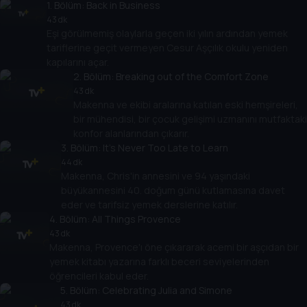
1
. Bölüm:
Back in Business
43 dk
Eşi görülmemiş olaylarla geçen iki yılın ardından yemek
tariflerine geçit vermeyen Cesur Aşçılık okulu yeniden
kapılarını açar.
2
. Bölüm:
Breaking out of the Comfort Zone
43 dk
Makenna ve ekibi aralarına katılan eski hemşireleri,
bir mühendisi, bir çocuk gelişimi uzmanını mutfaktaki
konfor alanlarından çıkarır.
3
. Bölüm:
It's Never Too Late to Learn
44 dk
Makenna, Chris'in annesini ve 94 yaşındaki
büyükannesini 40. doğum günü kutlamasına davet
eder ve tarifsiz yemek derslerine katılır.
4
. Bölüm:
All Things Provence
43 dk
Makenna, Provence'ı öne çıkararak acemi bir aşçıdan bir
yemek kitabı yazarına farklı beceri seviyelerinden
öğrencileri kabul eder.
5
. Bölüm:
Celebrating Julia and Simone
43 dk