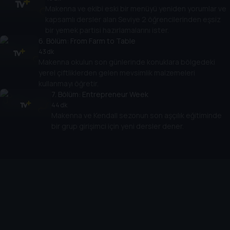
Makenna ve ekibi eski bir menüyü yeniden yorumlar ve
kapsamlı dersler alan Seviye 2 öğrencilerinden eşsiz
bir yemek partisi hazırlamalarını ister.
6
. Bölüm:
From Farm to Table
43 dk
Makenna okulun son günlerinde konuklara bölgedeki
yerel çiftliklerden gelen mevsimlik malzemeleri
kullanmayı öğretir.
7
. Bölüm:
Entrepreneur Week
44 dk
Makenna ve Kendall sezonun son aşçılık eğitiminde
bir grup girişimci için yeni dersler dener.
Cihazlar
Öne Çıkanlar
TV+ Pro
Yasal
From
TV+ Nedir?