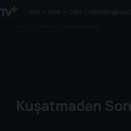
Dizi
Film
Canlı TV
Spor
Belgesel
Ç
Anasayfa
/
Belgesel
/
Kuşatmadan Sonra
Kuşatmadan Son