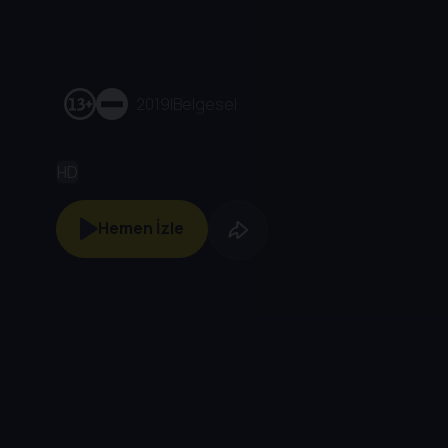
2019
|
Belgesel
HD
Hemen İzle