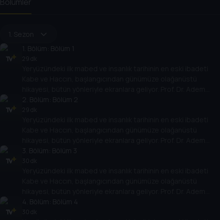
Bölümler
1. Sezon
1
. Bölüm:
Bölüm 1
29 dk
Yeryüzündeki ilk mabed ve insanlık tarihinin en eski ibadeti
Kabe ve Haccın, başlangıcından günümüze olağanüstü
hikayesi, bütün yönleriyle ekranlara geliyor. Prof. Dr. Adem
Apak yönetiminde, 50’den fazla akademisyenin katılımıyla
2
. Bölüm:
Bölüm 2
hazırlanan büyük belgesel, ramazan boyunca her gün, ilk defa
29 dk
Yeryüzündeki ilk mabed ve insanlık tarihinin en eski ibadeti
Tarih TV’de.
Kabe ve Haccın, başlangıcından günümüze olağanüstü
hikayesi, bütün yönleriyle ekranlara geliyor. Prof. Dr. Adem
Apak yönetiminde, 50’den fazla akademisyenin katılımıyla
3
. Bölüm:
Bölüm 3
hazırlanan büyük belgesel, ramazan boyunca her gün, ilk defa
30 dk
Yeryüzündeki ilk mabed ve insanlık tarihinin en eski ibadeti
Tarih TV’de.
Kabe ve Haccın, başlangıcından günümüze olağanüstü
hikayesi, bütün yönleriyle ekranlara geliyor. Prof. Dr. Adem
Apak yönetiminde, 50’den fazla akademisyenin katılımıyla
4
. Bölüm:
Bölüm 4
hazırlanan büyük belgesel, ramazan boyunca her gün, ilk defa
30 dk