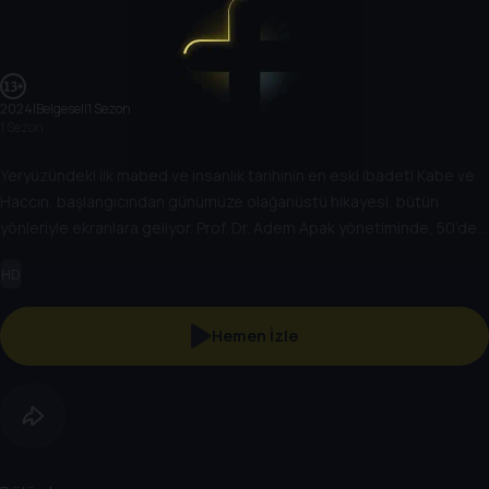
2024
|
Belgesel
|
1 Sezon
1 Sezon
Yeryüzündeki ilk mabed ve insanlık tarihinin en eski ibadeti Kabe ve
Haccın, başlangıcından günümüze olağanüstü hikayesi, bütün
yönleriyle ekranlara geliyor. Prof. Dr. Adem Apak yönetiminde, 50’den
fazla akademisyenin katılımıyla hazırlanan büyük belgesel, ramazan
HD
boyunca her gün, ilk defa Tarih TV’de.
Hemen İzle