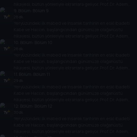
hikayesi, bütün yönleriyle ekranlara geliyor. Prof. Dr. Adem
Apak yönetiminde, 50’den fazla akademisyenin katılımıyla
9
. Bölüm:
Bölüm 9
hazırlanan büyük belgesel, ramazan boyunca her gün, ilk defa
28 dk
Yeryüzündeki ilk mabed ve insanlık tarihinin en eski ibadeti
Tarih TV’de.
Kabe ve Haccın, başlangıcından günümüze olağanüstü
hikayesi, bütün yönleriyle ekranlara geliyor. Prof. Dr. Adem
Apak yönetiminde, 50’den fazla akademisyenin katılımıyla
10
. Bölüm:
Bölüm 10
hazırlanan büyük belgesel, ramazan boyunca her gün, ilk defa
28 dk
Yeryüzündeki ilk mabed ve insanlık tarihinin en eski ibadeti
Tarih TV’de.
Kabe ve Haccın, başlangıcından günümüze olağanüstü
hikayesi, bütün yönleriyle ekranlara geliyor. Prof. Dr. Adem
Apak yönetiminde, 50’den fazla akademisyenin katılımıyla
11
. Bölüm:
Bölüm 11
hazırlanan büyük belgesel, ramazan boyunca her gün, ilk defa
29 dk
Yeryüzündeki ilk mabed ve insanlık tarihinin en eski ibadeti
Tarih TV’de.
Kabe ve Haccın, başlangıcından günümüze olağanüstü
hikayesi, bütün yönleriyle ekranlara geliyor. Prof. Dr. Adem
Apak yönetiminde, 50’den fazla akademisyenin katılımıyla
12
. Bölüm:
Bölüm 12
hazırlanan büyük belgesel, ramazan boyunca her gün, ilk defa
30 dk
Yeryüzündeki ilk mabed ve insanlık tarihinin en eski ibadeti
Tarih TV’de.
Kabe ve Haccın, başlangıcından günümüze olağanüstü
hikayesi, bütün yönleriyle ekranlara geliyor. Prof. Dr. Adem