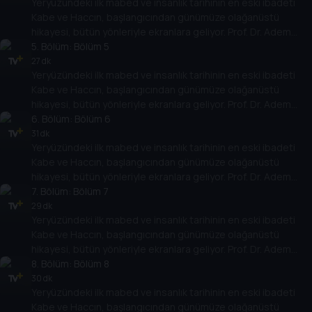
Yeryüzündeki ilk mabed ve insanlık tarihinin en eski ibadeti
Tarih TV’de.
Kabe ve Haccın, başlangıcından günümüze olağanüstü
hikayesi, bütün yönleriyle ekranlara geliyor. Prof. Dr. Adem
Apak yönetiminde, 50’den fazla akademisyenin katılımıyla
5
. Bölüm:
Bölüm 5
hazırlanan büyük belgesel, ramazan boyunca her gün, ilk defa
27 dk
Yeryüzündeki ilk mabed ve insanlık tarihinin en eski ibadeti
Tarih TV’de.
Kabe ve Haccın, başlangıcından günümüze olağanüstü
hikayesi, bütün yönleriyle ekranlara geliyor. Prof. Dr. Adem
Apak yönetiminde, 50’den fazla akademisyenin katılımıyla
6
. Bölüm:
Bölüm 6
hazırlanan büyük belgesel, ramazan boyunca her gün, ilk defa
31 dk
Yeryüzündeki ilk mabed ve insanlık tarihinin en eski ibadeti
Tarih TV’de.
Kabe ve Haccın, başlangıcından günümüze olağanüstü
hikayesi, bütün yönleriyle ekranlara geliyor. Prof. Dr. Adem
Apak yönetiminde, 50’den fazla akademisyenin katılımıyla
7
. Bölüm:
Bölüm 7
hazırlanan büyük belgesel, ramazan boyunca her gün, ilk defa
29 dk
Yeryüzündeki ilk mabed ve insanlık tarihinin en eski ibadeti
Tarih TV’de.
Kabe ve Haccın, başlangıcından günümüze olağanüstü
hikayesi, bütün yönleriyle ekranlara geliyor. Prof. Dr. Adem
Apak yönetiminde, 50’den fazla akademisyenin katılımıyla
8
. Bölüm:
Bölüm 8
hazırlanan büyük belgesel, ramazan boyunca her gün, ilk defa
30 dk
Yeryüzündeki ilk mabed ve insanlık tarihinin en eski ibadeti
Tarih TV’de.
Kabe ve Haccın, başlangıcından günümüze olağanüstü