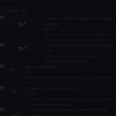
5. Sezon
1
. Bölüm:
Austinli Çift Waco'nun Cazibesini
Keşfeder
42 dk
Chip ve Jo bir çift için Austin, Teksas'taki
tarihî bir evi eski ihtişamına kavuşturur.
2
. Bölüm:
Ailenin Modernleştirme Projesi
42 dk
Chip ve Jo beş kişilik bir aile için
geleneksel bir ev tasarlar.
3
. Bölüm:
Yeni Bölüm
42 dk
Hayalindeki evi bulamayan bir çift Chip ve Jo'dan yardım
ister.
4
. Bölüm:
Tudor Tarzı Tarihi Ev
42 dk
Chip ve Jo, Tudor tarzındaki bir eve modern unsurlar
ve bir ebeveyn odası katar.
5
. Bölüm:
Çiftlik Evinden Modern İnziva Evine
41 dk