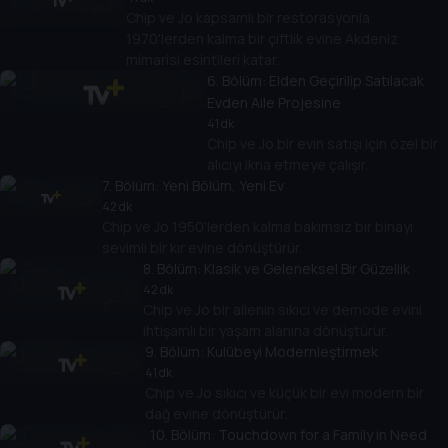
Chip ve Jo kapsamlı bir restorasyonla
1970'lerden kalma bir çiftlik evine Akdeniz
mimarisi esintileri katar.
6
. Bölüm:
Elden Geçirilip Satılacak
Evden Aile Projesine
41 dk
Chip ve Jo bir evin satışı için özel bir
alıcıyı ikna etmeye çalışır.
7
. Bölüm:
Yeni Bölüm, Yeni Ev
42 dk
Chip ve Jo 1950'lerden kalma bakımsız bir binayı
sevimli bir kır evine dönüştürür.
8
. Bölüm:
Klasik ve Geleneksel Bir Güzellik
42 dk
Chip ve Jo bir ailenin sıkıcı ve demode evini
ihtişamlı bir yaşam alanına dönüştürür.
9
. Bölüm:
Kulübeyi Modernleştirmek
41 dk
Chip ve Jo sıkıcı ve küçük bir evi modern bir
dağ evine dönüştürür.
10
. Bölüm:
Touchdown for a Family in Need