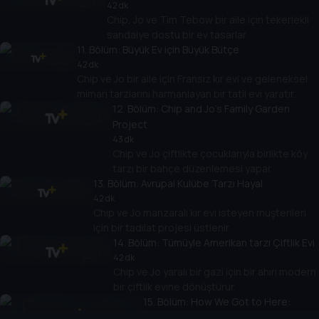
42 dk
Chip, Jo ve Tim Tebow bir aile için tekerlekli
sandalye dostu bir ev tasarlar.
11
. Bölüm:
Büyük Ev için Büyük Bütçe
42 dk
Chip ve Jo bir aile için Fransız kır evi ve geleneksel
mimari tarzlarını harmanlayan bir tatil evi yaratır.
12
. Bölüm:
Chip and Jo's Family Garden
Project
43 dk
Chip ve Jo çiftlikte çocuklarıyla birlikte köy
tarzı bir bahçe düzenlemesi yapar.
13
. Bölüm:
Avrupai Kulübe Tarzı Hayal
42 dk
Chip ve Jo manzaralı kır evi isteyen müşterileri
için bir tadilat projesi üstlenir.
14
. Bölüm:
Tümüyle Amerikan tarzı Çiftlik Evi
42 dk
Chip ve Jo yaralı bir gazi için bir ahırı modern
bir çiftlik evine dönüştürür.
15
. Bölüm:
How We Got to Here:
Looking Back on Fixer Upper