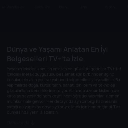
Mühendisliğin
Gold - The
Isiah
The
Yaban
Felaketle Sınavı
Currency OF
Bayramı
Welcome
Evler
J
Greed
Table
Dünya ve Yaşamı Anlatan En İyi
Belgeselleri TV+’ta İzle
Yaşamın içinden konuları anlatan en güzel belgeseller TV+’ta!
İçindeki merak duygusunu beslemek için birbirinden ilginç
konuları ele alan yerli ve yabancı belgeselleri izleyebilirsin. Bu
yapımlarda doğa, kültür, tarih, sanat, din, bilim ve teknoloji
gibi alanların derinliklerine iniliyor. Alanında uzman kişilerin de
katkıları sayesinde hem keyifli hem öğretici yapımlar izlemen
mümkün hâle geliyor. Her detayında ayrı bir bilgi hazinesinin
yattığı bu yapımları doyasıya seyretmek için hemen şimdi TV+
dünyasında yerini alabilirsin.
Daha Fazla