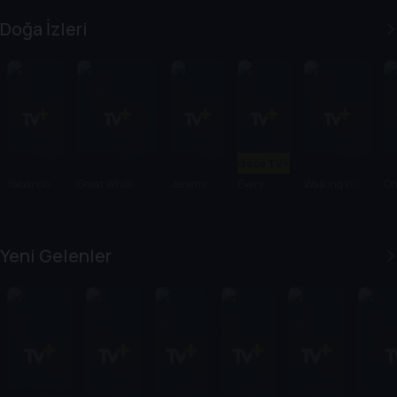
All Lies
Billionaire
Doğa İzleri
Sadece TV+'ta
Yabanda
Great White
Jeremy
Every
Walking With
On
100 Gün
Intersection
Wade's
Little
Elephants
Ea
Dark
Thing
Waters
Yeni Gelenler