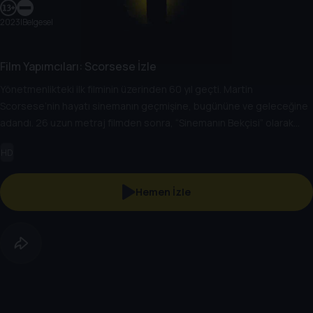
2023
|
Belgesel
Film Yapımcıları: Scorsese İzle
Yönetmenlikteki ilk filminin üzerinden 60 yıl geçti. Martin
Scorsese’nin hayatı sinemanın geçmişine, bugününe ve geleceğine
adandı. 26 uzun metraj filmden sonra, “Sinemanın Bekçisi” olarak
anılan Scorsese, sinema sanatının sınırlarını zorlamaya devam ediyor.
HD
Hemen İzle