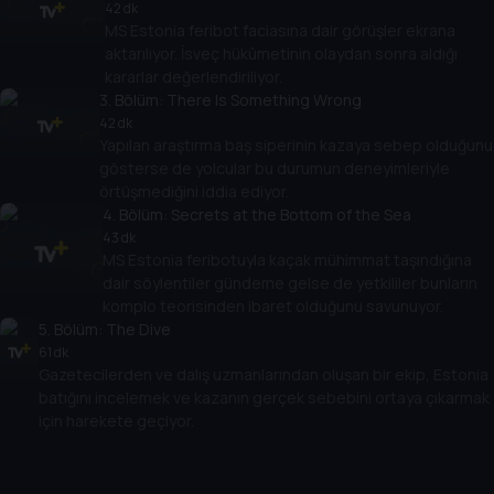
42 dk
MS Estonia feribot faciasına dair görüşler ekrana
aktarılıyor. İsveç hükûmetinin olaydan sonra aldığı
kararlar değerlendiriliyor.
3
. Bölüm:
There Is Something Wrong
42 dk
Yapılan araştırma baş siperinin kazaya sebep olduğunu
gösterse de yolcular bu durumun deneyimleriyle
örtüşmediğini iddia ediyor.
4
. Bölüm:
Secrets at the Bottom of the Sea
43 dk
MS Estonia feribotuyla kaçak mühimmat taşındığına
dair söylentiler gündeme gelse de yetkililer bunların
komplo teorisinden ibaret olduğunu savunuyor.
5
. Bölüm:
The Dive
61 dk
Gazetecilerden ve dalış uzmanlarından oluşan bir ekip, Estonia
batığını incelemek ve kazanın gerçek sebebini ortaya çıkarmak
için harekete geçiyor.