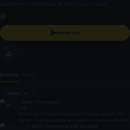
görüntüler ve özel röportajlar, bu trajik olaya ışık tutuyor.
HD
Hemen İzle
Bölümler
Kadro
1. Sezon
1
. Bölüm:
The Disaster
43 dk
1994'te Baltık Denizi'nde batan MS Estonia feribotu 852
can aldı. Kazadan kurtulanlar trajedinin detaylarını anlatıyor.
2
. Bölüm:
Everyone Shall Be Salvaged