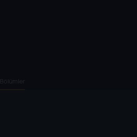
Bölümler
1. Sezon
1
. Bölüm:
The Rise of the Dictators
50 dk
Tarih gücü ele geçiren diktatörlerle dolu. Bu ö