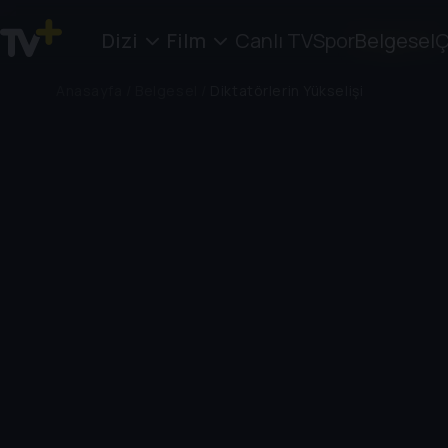
Dizi
Film
Canlı TV
Spor
Belgesel
Ç
Anasayfa
/
Belgesel
/
Diktatörlerin Yükselişi