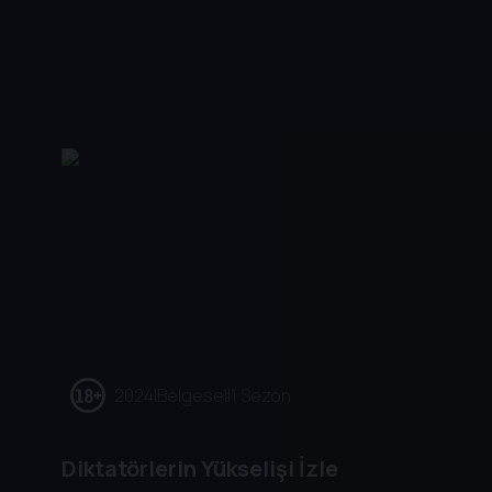
2024
|
Belgesel
|
1 Sezon
Diktatörlerin Yükselişi İzle