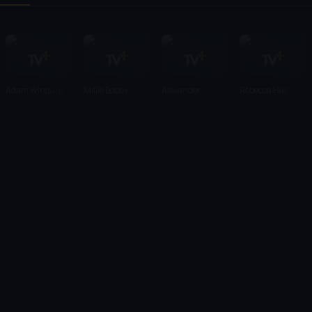
Adam Wingard
Millie Bobby
Alexander
Rebecca Hall
Brown
Skarsgård